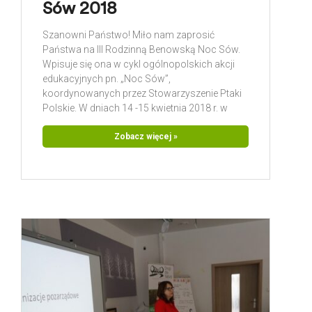
Sów 2018
Szanowni Państwo! Miło nam zaprosić
Państwa na III Rodzinną Benowską Noc Sów.
Wpisuje się ona w cykl ogólnopolskich akcji
edukacyjnych pn. „Noc Sów”,
koordynowanych przez Stowarzyszenie Ptaki
Polskie. W dniach 14 -15 kwietnia 2018 r. w
Zaułku Benowo odbędzie się specjalne
wydarzenie dla dzieci, ich rodziców oraz
Zobacz więcej »
wszystkich, którzy chcieliby poznać bliżej
polskie sowy. Szczegółowy plan znajduje się
poniżej. 14