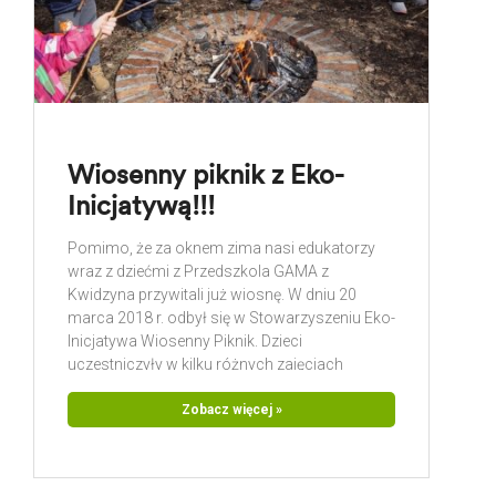
Wiosenny piknik z Eko-
Inicjatywą!!!
Pomimo, że za oknem zima nasi edukatorzy
wraz z dziećmi z Przedszkola GAMA z
Kwidzyna przywitali już wiosnę. W dniu 20
marca 2018 r. odbył się w Stowarzyszeniu Eko-
Inicjatywa Wiosenny Piknik. Dzieci
uczestniczyły w kilku różnych zajęciach
warsztatowych. Poszukiwanie wiosny
rozpoczęło się w lesie. Po spacerze dzieci
Zobacz więcej »
poznawały tajemniczy mikroświat za pomocą
mikroskopów. Nie zabrakło zajęć
plastycznych, podczas których powstały