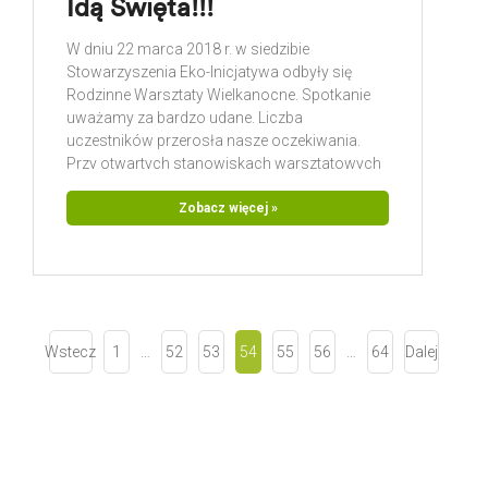
Idą Święta!!!
W dniu 22 marca 2018 r. w siedzibie
Stowarzyszenia Eko-Inicjatywa odbyły się
Rodzinne Warsztaty Wielkanocne. Spotkanie
uważamy za bardzo udane. Liczba
uczestników przerosła nasze oczekiwania.
Przy otwartych stanowiskach warsztatowych
czekały przykłady rękodzielnictwa,
inspirowane różnymi formami i technikami. W
Zobacz więcej »
trakcie 2 godzin powstały wspaniałe
wielkanocne ozdoby na stół i do koszyczka.
Wszyscy, duzi i mali wykazali się ogromną
kreatywnością i zaangażowaniem.
Wstecz
1
…
52
53
54
55
56
…
64
Dalej