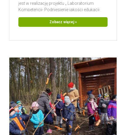
jest w realizację projektu „ Laboratorium
Kompetencji- Podniesienie jakości edukacji
ogólnej wiejskiej Gminy Sadlinki poprzez
wsparcie uczniów oraz nauczycieli w
Zobacz więcej »
rozwijaniu kompetencji kluczowych na rynku
pracy” . Celem spotkania było poznanie
specyfiki pracy w organizacji pozarządowej
jaką jest stowarzyszenie.