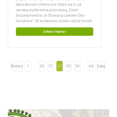
laboratorium chemiczne. Stało się to za
sprawą wydarzenia pod nazwą „Dzień
Eksperymentów ze Stowarzyszeniem Eko-
Inicjatywa”. W wydarzeniu wzięło udział ponad
80 osób, nie licząc wolontariuszy i
organizatorów. Uczestnicy mogli
Zobacz więcej »
samodzielnie (przy niewielkim wsparciu
wolontariuszy ) wykonać eksperyment
chemiczny. W sumie do wyboru było
Wstecz
1
…
50
51
52
53
54
…
64
Dalej