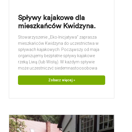
Spływy kajakowe dla
mieszkańców Kwidzyna.
Stowarzyszenie ,,Eko-Inicjatywa” zaprasza
mieszkańców Kwidzyna do uczestnictwa w
spływach kajakowych. Począwszy od maja
organizujemy bezpłatne spływy kajakowe
rzeką Liwą (lub Wisłą). W każdym spływie
może uczestniczyć siedemnastoosobowa
grupa. Spływ jest połączeniem wysiłku
fizycznego z relaksem oraz integracją z
Zobacz więcej »
otaczającą przyrodą Podczas każdego
spływu nad bezpieczeństwem uczestników
będzie czuwał ratownik. Zapewniamy
bezpłatny transport oraz ubezpieczenie NNW.
Do udziału w spływach zapraszamy