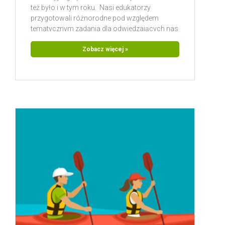
też było i w tym roku. Nasi edukatorzy
przygotowali różnorodne pod względem
tematycznym zadania dla odwiedzających nas
gości. Na dzień dobry wszystkich witała
stojąca przed namiotem, ogromnych
Zobacz więcej »
rozmiarów pachnica dębowa. Ten niezwykle
pożyteczny owad wzbudzał zainteresowanie
zarówno wśród dzieci, jak i osób dorosłych.
Słuchając