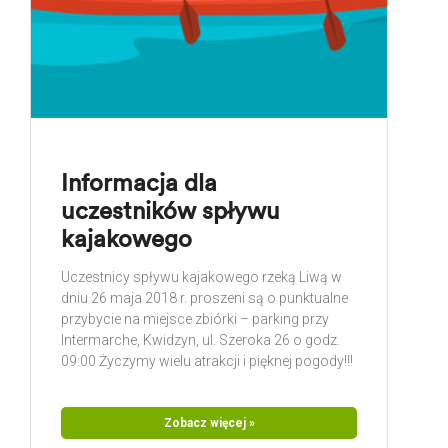
Informacja dla
uczestników spływu
kajakowego
Uczestnicy spływu kajakowego rzeką Liwą w
dniu 26 maja 2018 r. proszeni są o punktualne
przybycie na miejsce zbiórki – parking przy
Intermarche, Kwidzyn, ul. Szeroka 26 o godz.
09:00 Życzymy wielu atrakcji i pięknej pogody!!!
Zobacz więcej »