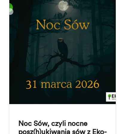
Noc Sów, czyli nocne
posz(h)ukiwania sów z Eko-