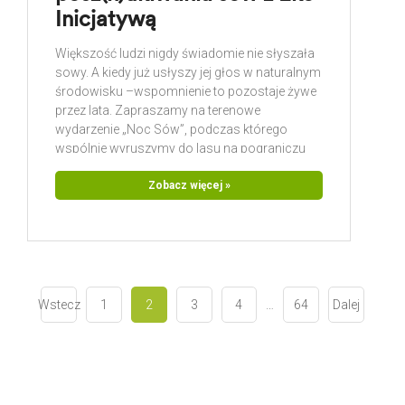
Inicjatywą
Większość ludzi nigdy świadomie nie słyszała
sowy. A kiedy już usłyszy jej głos w naturalnym
środowisku –wspomnienie to pozostaje żywe
przez lata. Zapraszamy na terenowe
wydarzenie „Noc Sów”, podczas którego
wspólnie wyruszymy do lasu na pograniczu
Borów Tucholskich i Kociewia, aby poznać
nocne życie jednych z najbardziej
Zobacz więcej »
fascynujących ptaków naszych lasów.
Podczas wyprawy opowiemy o niezwykłych
przystosowaniach sów do życia
Wstecz
1
2
3
4
…
64
Dalej