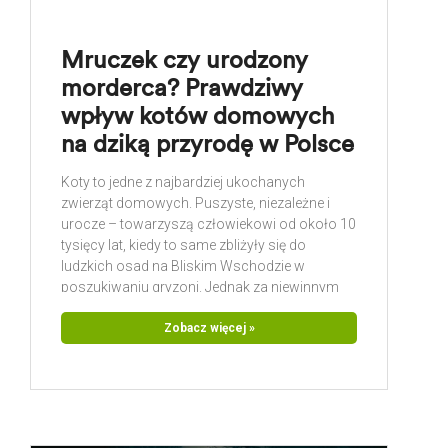
Mruczek czy urodzony
morderca? Prawdziwy
wpływ kotów domowych
na dziką przyrodę w Polsce
Koty to jedne z najbardziej ukochanych
zwierząt domowych. Puszyste, niezależne i
urocze – towarzyszą człowiekowi od około 10
tysięcy lat, kiedy to same zbliżyły się do
ludzkich osad na Bliskim Wschodzie w
poszukiwaniu gryzoni. Jednak za niewinnym
wyglądem naszych mruczków kryje się natura
niezwykle skutecznego drapieżnika. Z
Zobacz więcej »
perspektywy naukowej i geograficznej, kot
domowy (Felis catus) jest na terenie Europy, w