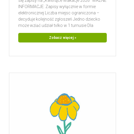
się zapisy na „Kwitnące Wakacje 2026” WAŻNE
INFORMACJE: Zapisy wyłącznie w formie
elektronicznej Liczba miejsc ograniczona –
decyduje kolejność zgłoszeń Jedno dziecko
może wziąć udział tylko w 1 turnusie Dla
każdego turnusu obowiązuje osobny
formularz zgłoszeniowy Linki do formularzy
Zobacz więcej »
znajdziecie poniżej TURNUSY DLA DZIECI 7–9
LAT: 29.06 – 03.07
→ https://forms.gle/av3K39DfFaJhCgdF7 06 –
10.07 →