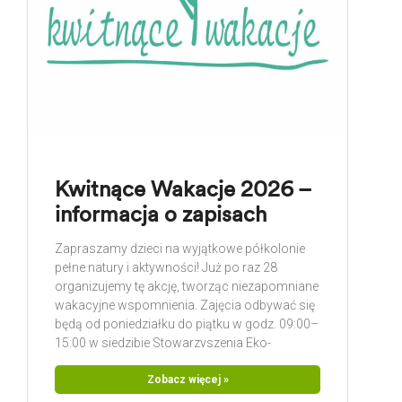
Kwitnące Wakacje 2026 –
informacja o zapisach
Zapraszamy dzieci na wyjątkowe półkolonie
pełne natury i aktywności! Już po raz 28
organizujemy tę akcję, tworząc niezapomniane
wakacyjne wspomnienia. Zajęcia odbywać się
będą od poniedziałku do piątku w godz. 09:00–
15:00 w siedzibie Stowarzyszenia Eko-
Inicjatywa na Miłosnej. Stawiamy na bliski
kontakt z przyrodą – spacerujemy po lesie,
Zobacz więcej »
chodzimy nad rzeczkę i poznajemy naturę w