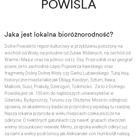
POWIŚLA
Jaka jest lokalna bioróżnorodność?
Dolne Powiśle
to region kulturowy w przybliżeniu położony na
wschód od Wisły, na południe od Żuław Wiślanych, na zachód od
Warmii i Mazur oraz na północ od rz. Osy. Przyrodnik oraz geograf
powie, że to zachodnia część
Pojezierza Iławskiego
oraz
fragmenty
Doliny Dolnej Wisły
czy
Garbu Lubawskiego
. Tutaj leżą
historyczne miasta takie jak Elbląg, Kwidzyn, Sztum, Iława,
Malbork, Susz, Prabuty, Dzierzgoń, Tolkmicko. Za to z Dolnego
Powiśla jest ok. 100 km do najbliższych uniwersytetów w
Gdańsku, Bydgoszczy, Toruniu czy Olsztynie. Może to odległość
sprawia, że akademiccy badacze przyrodnicy wpadają tu rzadziej.
Nasza lokalna przyroda w wielu miejscach czeka jeszcze na
odkrycie. O niektórych gatunkach czy nawet grupach stworzeń
wiemy stosunkowo niewiele. Mimo, że epoka wielkich odkryć już
za nami a wielcy podróżnicy jak Aleksander von Humboldt należą