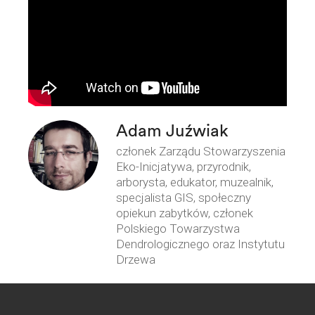
Adam Juźwiak
członek Zarządu Stowarzyszenia
Eko-Inicjatywa, przyrodnik,
arborysta, edukator, muzealnik,
specjalista GIS, społeczny
opiekun zabytków, członek
Polskiego Towarzystwa
Dendrologicznego oraz Instytutu
Drzewa