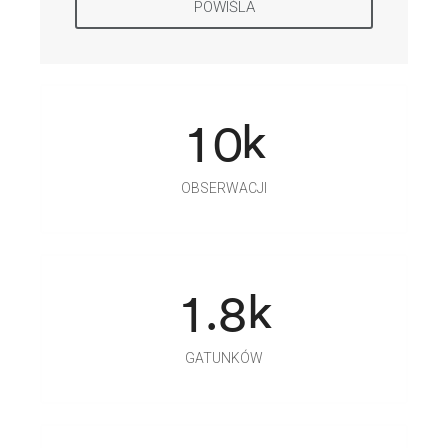
POWIŚLA
k
1
0
OBSERWACJI
k
.
1
8
GATUNKÓW