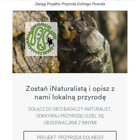
Zasięg Projektu Przyroda Dolnego Powiśla
Zostań iNaturalistą i opisz z
nami lokalną przyrodę
DOŁĄCZ DO SIECI BADACZY iNATURALIST,
ODKRYWAJ PRZYRODĘ I DZIEL SIĘ
OBSERWACJAMI Z INNYMI
PROJEKT: PRZYRODA DOLNEGO