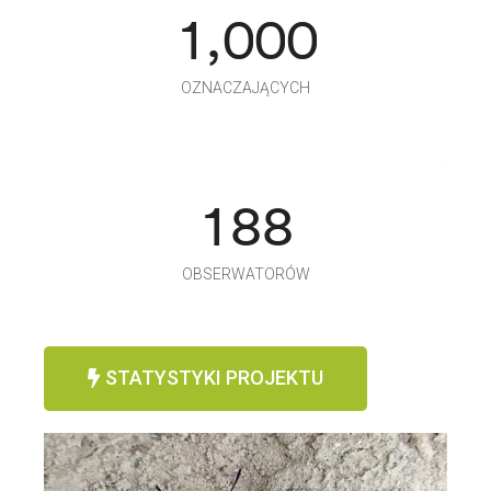
,
1
0
0
0
OZNACZAJĄCYCH
1
8
8
OBSERWATORÓW
STATYSTYKI PROJEKTU