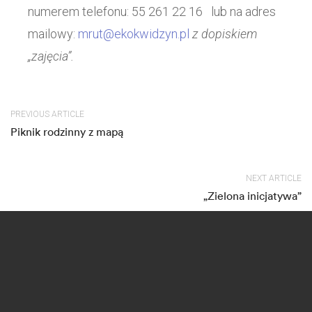
numerem telefonu: 55 261 22 16 lub na adres
mailowy:
mrut@ekokwidzyn.pl
z dopiskiem
„zajęcia”.
PREVIOUS ARTICLE
Piknik rodzinny z mapą
NEXT ARTICLE
„Zielona inicjatywa”