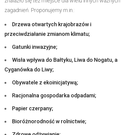
znalazło się też miejsce dla wielu innych ważnych
zagadnień. Proponujemy m.in.:
Drzewa otwartych krajobrazów i
przeciwdziałanie zmianom klimatu;
Gatunki inwazyjne;
Wisła wpływa do Bałtyku, Liwa do Nogatu, a
Cyganówka do Liwy;
Obywatele z ekoinicjatywą;
Racjonalna gospodarka odpadami;
Papier czerpany;
Bioróżnorodność w rolnictwie;
Zdrowe odżywianie;