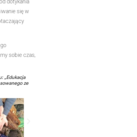
od dotykania
iwanie się w
 otaczający
ego
damy sobie czas,
u: „Edukacja
nansowanego ze