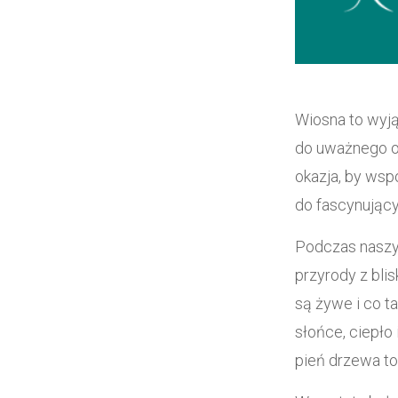
Wiosna to wyją
do uważnego o
okazja, by wsp
do fascynując
Podczas naszyc
przyrody z bli
są żywe i co t
słońce, ciepło
pień drzewa to