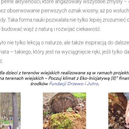
 pełne aktywności, które angażowały wszystkie zmysły – 
zez obserwowanie pierwszych oznak wiosny, aż po wsłuch
dy. Taka forma nauki pozwalała nie tylko lepiej zrozumieć
że budować więź z naturą i rozwijać ciekawość.
ło nie tylko lekcją o naturze, ale także inspiracją do dalsz
ta – takiego, który jest na wyciągnięcie ręki, jeśli tylko 
ć.
la dzieci z terenów wiejskich realizowane są w ramach projekt
a terenach wiejskich – Poczuj klimat z Eko-Inicjatywą (II)” fi
środków
Fundacji Drzewo i Jutro
.