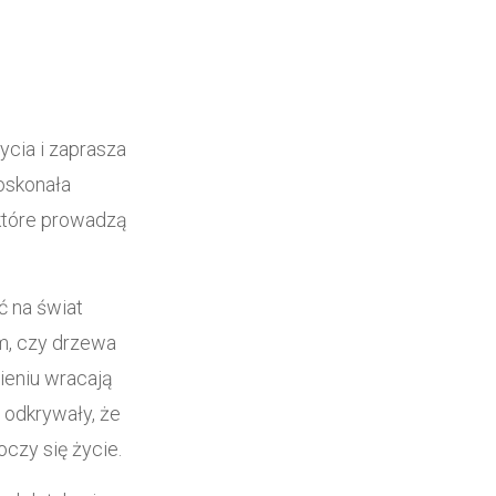
ycia i zaprasza
oskonała
 które prowadzą
ć na świat
ym, czy drzewa
ieniu wracają
 odkrywały, że
oczy się życie.