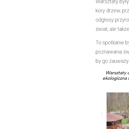
Warsztaty były
kory drzew, pr
odgłosy przyro
świat, ale tak
To spotkanie by
poznawania świa
by go zauważy
Warsztaty d
ekologiczna n