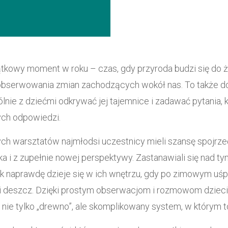
tkowy moment w roku – czas, gdy przyroda budzi się do ż
bserwowania zmian zachodzących wokół nas. To także d
ólnie z dziećmi odkrywać jej tajemnice i zadawać pytania,
ych odpowiedzi.
h warsztatów najmłodsi uczestnicy mieli szansę spojrze
ska i z zupełnie nowej perspektywy. Zastanawiali się nad t
ak naprawdę dzieje się w ich wnętrzu, gdy po zimowym uśp
 i deszcz. Dzięki prostym obserwacjom i rozmowom dzieci
 nie tylko „drewno”, ale skomplikowany system, w którym t