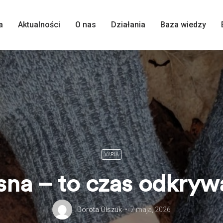
a
Aktualności
O nas
Działania
Baza wiedzy
VARIA
na – to czas odkryw
Dorota Olszuk
7 maja, 2026