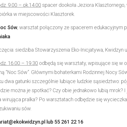
dz. 9.00 – ok.14.00
spacer dookoła Jeziora Klasztornego
biórka w miejscowości Klasztorek.
Noc Sów
, warsztat połączony ze spacerem edukacyjnym 
niaka
zęcia: siedziba Stowarzyszenia Eko-Inicjatywa, Kwidzyn u
dz. 16.00 – 19.30
odbędą się warsztaty, wpisujące się w 
jną “Noc Sów”. Głównymi bohaterkami Rodzinnej Nocy Só
u dwa gatunki szczególnie lubiące ludzkie sąsiedztwo: pój
zie można je spotkać? Czy obie jednakowo lubią mrok? I 
a wirująca pralka? Po warsztatach odbędzie się wyciecz
zukiwaniu sów.
riat@ekokwidzyn.pl lub 55 261 22 16