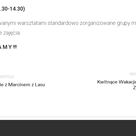
0-14.30)
anymi warsztatami standardowo zorganizowane grupy 
e zajęcia.
 M Y !!!
NEX
 ARTICLE
Kwitnące Wakacj
ie z Marcinem z Lasu
Z