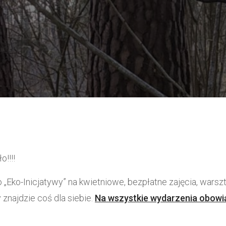
o!!!!
„Eko-Inicjatywy” na kwietniowe, bezpłatne zajęcia, warszta
 znajdzie coś dla siebie.
Na wszystkie wydarzenia obowi