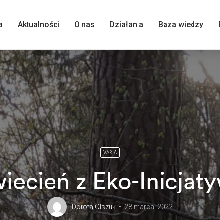
a
Aktualności
O nas
Działania
Baza wiedzy
VARIA
iecień z Eko-Inicjat
Dorota Olszuk
28 marca, 2022