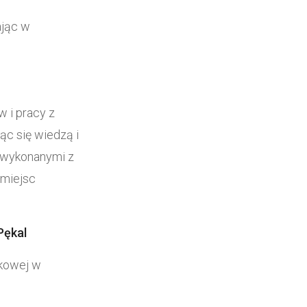
ając w
w i pracy z
ąc się wiedzą i
 wykonanymi z
 miejsc
Pękal
skowej w