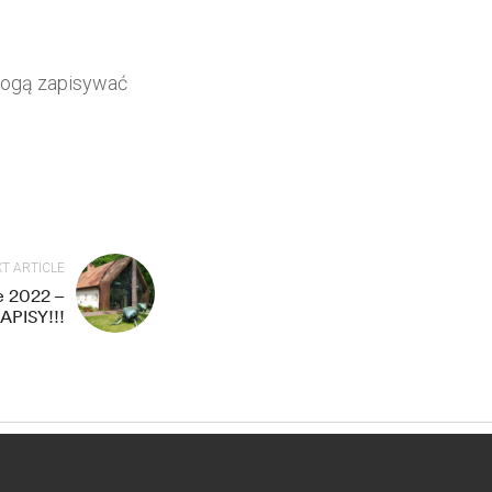
mogą zapisywać
T ARTICLE
e 2022 –
APISY!!!