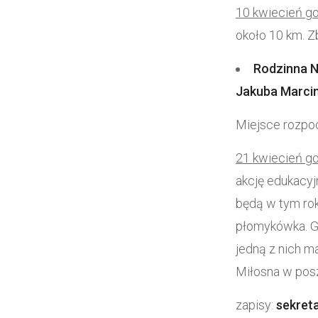
10 kwiecień go
około 10 km. Z
Rodzinna 
Jakuba Marci
Miejsce rozpoc
21 kwiecień go
akcję edukacy
będą w tym rok
płomykówka. Gd
jedną z nich m
Miłosna w pos
zapisy:
sekreta