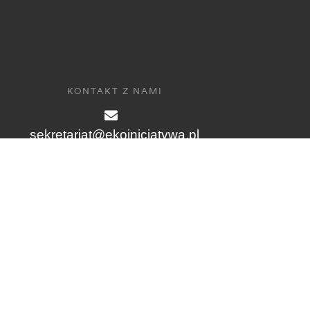
KONTAKT Z NAMI
sekretariat@ekoinicjatywa.pl
+48 55 261-22-16