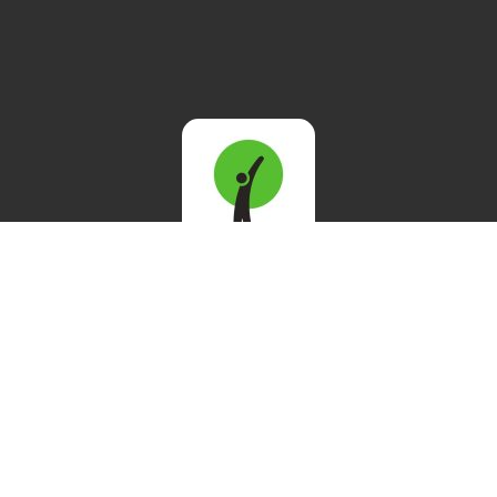
©2021 Stowarzyszenie Eko-Inicjatywa w Kwidzynie. All rights reserved