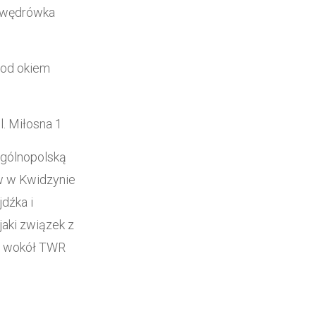
, wędrówka
pod okiem
l. Miłosna 1
ogólnopolską
w w Kwidzynie
dźka i
jaki związek z
ka wokół TWR