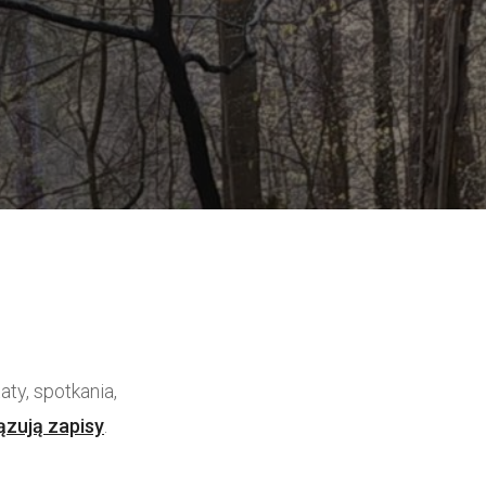
ty, spotkania,
ązują zapisy
.