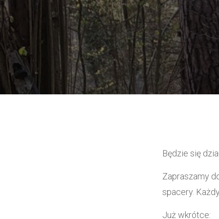
Będzie się dział
Zapraszamy do 
spacery. Każdy
Już wkrótce: