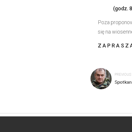
(godz. 8.3
Poza proponow
się na wiosenn
Z A P R A S Z A
PREVIOUS
Spotkan