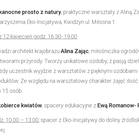
lkanocne prosto z natury
, praktyczne warsztaty z Aliną Z
arzyszenia Eko-Inicjatywa, Kwidzyn ul. Miłosna 1
z 12 kwiecień godz. 16.30- 19.00
adzi architekt krajobrazu
Alina Zając
, miłośniczka ogrodó
tworami przyrody. Tworzy unikatowe ozdoby, z pasją dziel
żdy uczestnik wyjdzie z warsztatów z pięknymi ozdobami
oduktów. Ze względu na warsztatowy charakter zajęć ilość
 15 osób.
obierce kwiatów
, spacery edukacyjne z
Ewą Romanow- 
z. 10.00 – 13.00
, spacer z Eko-Inicjatywy do doliny źródli
ej.