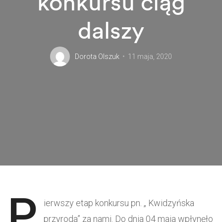
konkursu ciąg
dalszy
Dorota Olszuk
11 maja, 2020
P
ierwszy etap konkursu pn. „ Kwidzyńska
przyroda” za nami. Do dnia 04 maja wpłynęło