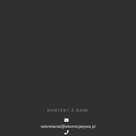
KONTAKT Z NAMI
sekretariat@ekoinicjatywa.pl