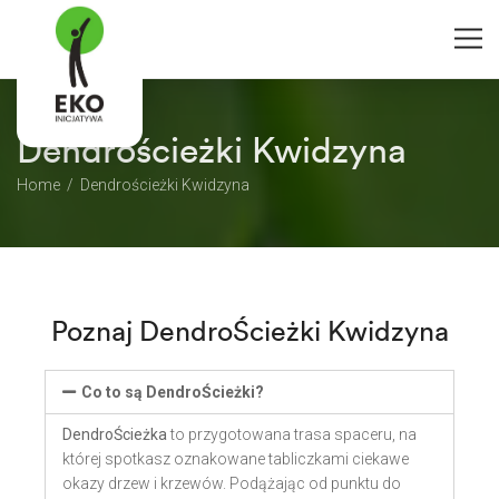
Dendrościeżki Kwidzyna
Home
Dendrościeżki Kwidzyna
Poznaj DendroŚcieżki Kwidzyna
Co to są DendroŚcieżki?
DendroŚcieżka
to przygotowana trasa spaceru, na
której spotkasz oznakowane tabliczkami ciekawe
okazy drzew i krzewów. Podążając od punktu do