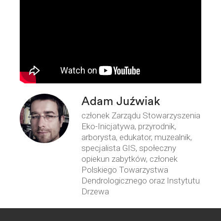
Adam Juźwiak
członek Zarządu Stowarzyszenia
Eko-Inicjatywa, przyrodnik,
arborysta, edukator, muzealnik,
specjalista GIS, społeczny
opiekun zabytków, członek
Polskiego Towarzystwa
Dendrologicznego oraz Instytutu
Drzewa